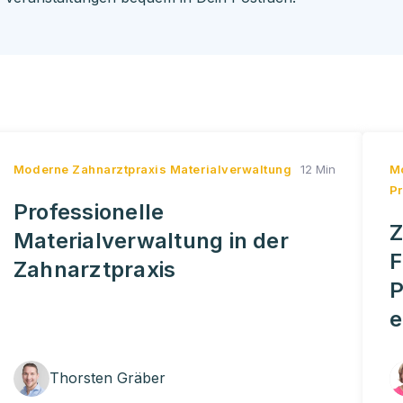
Moderne Zahnarztpraxis
Materialverwaltung
12 Min
M
P
Professionelle
Z
Materialverwaltung in der
F
Zahnarztpraxis
P
e
Thorsten Gräber