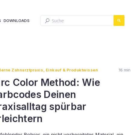
Dies ist ein Suchfeld mit einer automatis
S
DOWNLOADS
Es gibt keine Vorschläge, da das Such
erne Zahnarztpraxis, Einkauf & Produktwissen
16 min
irc Color Method: Wie
arbcodes Deinen
raxisalltag spürbar
rleichtern
 fehlender Bohrer, ein nicht vorbereitetes Material, ein