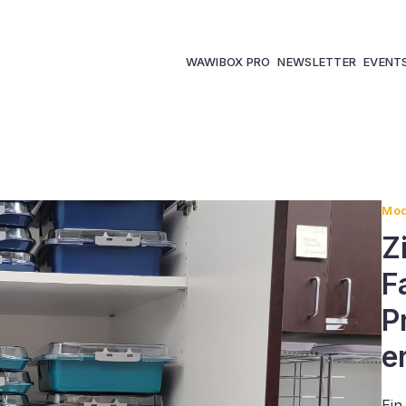
WAWIBOX PRO
NEWSLETTER
EVENT
Mod
Z
F
P
e
Ein