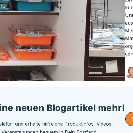
kur
Unt
aus
Met
Mat
org
geh
ine neuen Blogartikel mehr!
tter und erhalte hilfreiche Produktinfos, Videos,
& Veranstaltungen bequem in Dein Postfach.