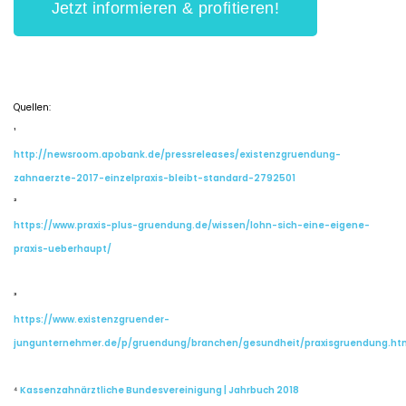
Jetzt informieren & profitieren!
Quellen:
¹
http://newsroom.apobank.de/pressreleases/existenzgruendung-
zahnaerzte-2017-einzelpraxis-bleibt-standard-2792501
²
https://www.praxis-plus-gruendung.de/wissen/lohn-sich-eine-eigene-
praxis-ueberhaupt/
³
https://www.existenzgruender-
jungunternehmer.de/p/gruendung/branchen/gesundheit/praxisgruendung.ht
⁴
Kassenzahnärztliche Bundesvereinigung | Jahrbuch 2018