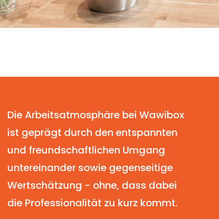
Die Arbeitsatmosphäre bei Wawibox
ist geprägt durch den entspannten
und freundschaftlichen Umgang
untereinander sowie gegenseitige
Wertschätzung - ohne, dass dabei
die Professionalität zu kurz kommt.