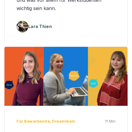
und was vor allem für Werkstudenten
wichtig sein kann.
Lara Thien
Für Bewerbende
,
Dreamteam
11 Min