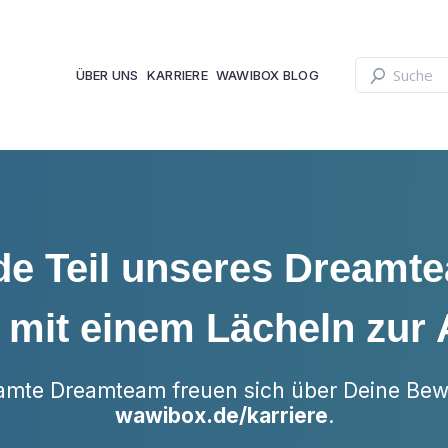
Dies ist ein
ÜBER UNS
KARRIERE
WAWIBOX BLOG
Es gibt k
e Teil unseres Dreamt
it einem Lächeln zur 
amte Dreamteam freuen sich über Deine Bew
wawibox.de/karriere
.