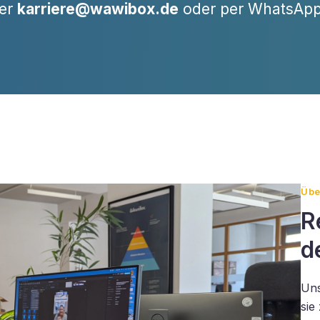
ber
karriere@wawibox.de
oder per WhatsApp
Übe
R
d
Uns
sie