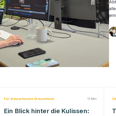
Abt
all
jem
Für Bewerbende
Dreamteam
11 Min
Ü
Ein Blick hinter die Kulissen:
T