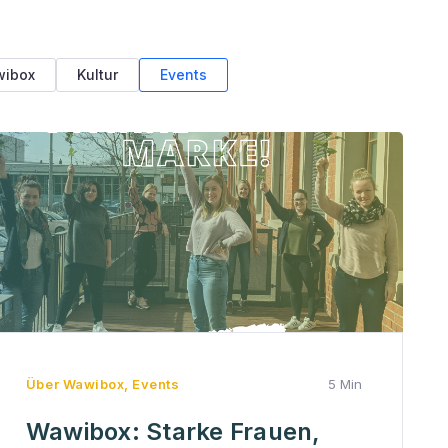
wibox
Kultur
Events
Über Wawibox
,
Events
5 Min
Wawibox: Starke Frauen,