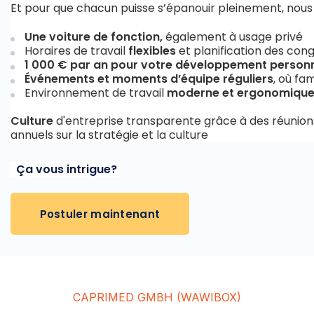
Et pour que chacun puisse s’épanouir pleinement, nous
Une voiture de fonction,
également à usage privé
Horaires de travail
flexibles
et planification des congé
1 000 € par an pour votre développement person
Événements et moments d’équipe réguliers
, où fa
Environnement de travail
moderne et ergonomiqu
Culture
d'entreprise transparente grâce à des réunions D
annuels sur la stratégie et la culture
Ça vous intrigue?
Postuler maintenant
CAPRIMED GMBH (WAWIBOX)