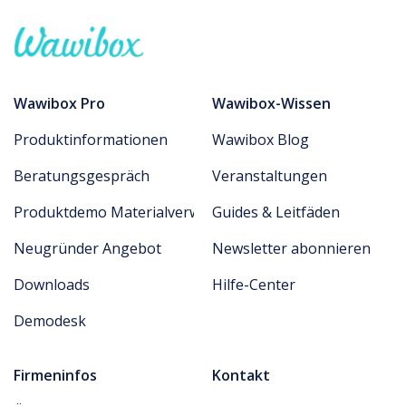
der Warenkreislauf komplett digital abgebildet
kein Zertifikat ausstellen und ist somit nicht CME-
werden kann.
Punkt fähig.
Wawibox Pro
Wawibox-Wissen
Produktinformationen
Wawibox Blog
Beratungsgespräch
Veranstaltungen
Produktdemo Materialverwaltung
Guides & Leitfäden
Neugründer Angebot
Newsletter abonnieren
Downloads
Hilfe-Center
Demodesk
Firmeninfos
Kontakt