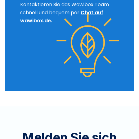
Kontaktieren Sie das Wawibox Team
schnell und bequem per
Chat auf
wawibox.de.
Melden Sie sich