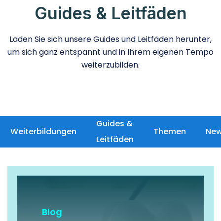
Guides & Leitfäden
Laden Sie sich unsere Guides und Leitfäden herunter,
um sich ganz entspannt und in Ihrem eigenen Tempo
weiterzubilden.
Guides &
Weiterbildungen
Themen
New
Leitfäden
Blog