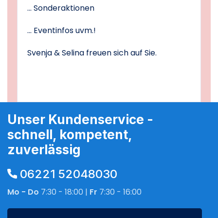
... Sonderaktionen
... Eventinfos uvm.!
Svenja & Selina freuen sich auf Sie.
Unser Kundenservice -
schnell, kompetent,
zuverlässig
06221 52048030
Mo - Do
7:30 - 18:00 |
Fr
7:30 - 16:00