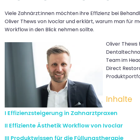
Viele Zahnärzt:innen möchten ihre Effizienz bei Behan
Oliver Thews von Ivoclar und erklärt, warum man für m
Workflow in den Blick nehmen sollte.
Oliver Thews 
Dentaltechno
Team im Headq
Direct Restora
Produktportfo
Inhalte
I Effizienzsteigerung in Zahnarztpraxen
II Effiziente Ästhetik Workflow von Ivoclar
III
Produktwissen für die Füllungstherapie