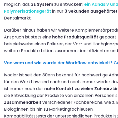
möglich, das
3
s
System
zu entwickeln:
ein Adhäsiv
un
Polymerisationsgerät
in nur
3 Sekunden ausgehärtet
Dentalmarkt.
Darüber hinaus
haben wir weitere Komplementär
p
rodu
Anspruch
ist stets
eine
hohe Produktqualität
gepaart 
bei
spielsweise ein
en
Polierer
,
der
V
or
-
und Hochglanzpol
weitere Produkte bilden zusammen den effizienten
und
Von wem und wie wurde der Workflow entwickelt? G
Ivoclar
ist
seit den 80er
n
bekannt für
hochwertige Adh
für
den
Workflow
sind nach und nach immer wieder 
ist immer noch der
nahe Kontakt zu vielen Zahnärzt:i
die Entwicklung
der
Produkte von einzelnen Personen
Zusammenarbeit
verschiedener
Fachbereiche
, wie z. 
Biolog:innen bis hin zu Marketingfachleuten.
Kompatibilitätste
st
s
der unterschiedlichen Produkte
is