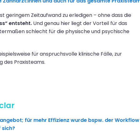
ie
Zahnärzt:innen
und auch für das gesamte Praxistea
st geringem
Zeitaufwand
zu erledigen –
o
hne
dass
die
ss
“
entsteht.
Und genau hier liegt der Vorteil für das
termaßen schlecht
für
die
physische und psychische
eispielsweise
für anspruchsvolle klinische Fälle
,
zur
g des Praxisteams.
clar
angebot; für mehr Effizienz wurde bspw. der Workflow
 sich?