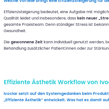
Welche Vorteile bringt eine Effizienzsteigerung für d
E
ffizienzsteigerung bedeutet, ein
e Aufgabe
mit möglich
Qualität leidet und
insbesondere,
da
s
s
kein neuer
„
Stre
gesamte
Praxist
e
am
.
Denn ständiger Stress ist
bekann
Gesundheit.
Die
gewonnene Zeit
kann
individuell
genutzt werden, b
Behandlung zusätzlicher Patient:innen
oder zur St
ärkun
Effiziente Ästhetik Workflow von Ivo
Ivoclar setzt auf den Systemgedanken beim Produkt
„
Effiziente Ästhetik“ entwickelt. Was hat es damit auf