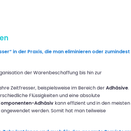
xen
sser“ in der Praxis, die man
eliminieren oder zumindest
ganisation der Warenbeschaffung bis hin
zur
ahre Zeitfresse
r, beispielsweise
im Bereich der
Adhäsive
.
rschiedliche Flüssigkeiten
und eine absolute
Komponenten-Adhäsiv
kann effizient und in den meisten
ng angewendet werden.
Somit hat man
teilweise