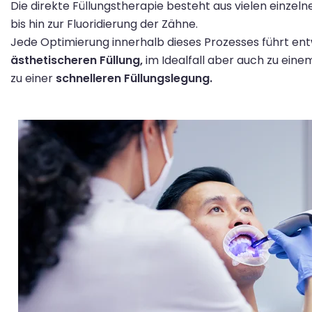
Die
direkte Füllungstherapie
besteht aus vielen einzeln
bi
s
hin
zur
Fluoridierung der
Zähne
.
Jede Optimierung
innerhalb dieses Prozesses
führt
en
ästhetischeren
Füllung,
im Idealfall
aber auch zu eine
zu
einer
schnelleren
Füllungslegung.