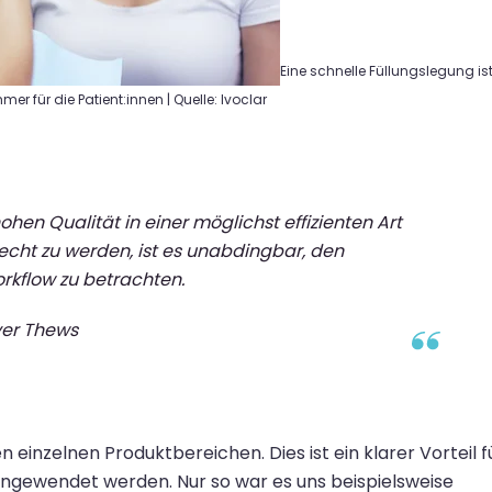
Eine schnelle Füllungslegung is
er für die Patient:innen | Quelle:
Ivoclar
hohen Qualität
in einer möglichst effizienten Art
echt zu werden, ist es unabdingbar,
den
or
k
flow zu betrachten.
ver Thews
en einzelnen Produktbereichen
. Dies ist ein klarer Vorteil
f
 angewendet werden.
Nur so war es uns beispielsweise