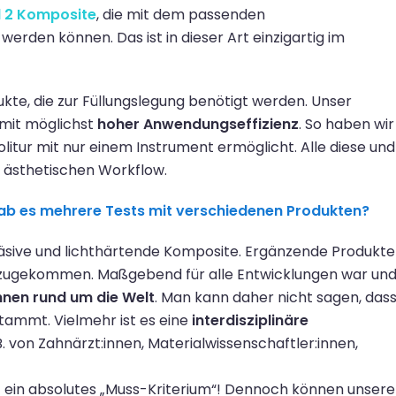
d
2
Komposite
,
die mit dem passenden
werden können
. Das ist in dieser Art einzigartig im
kte, die
zur Füllungslegung benötigt werden.
U
nser
mit möglichst
hoher
Anwendungseffizienz
. So haben wir
itur mit nur einem Instrument ermöglicht. Alle diese
und
 ä
sthetischen
Workflow.
ab es mehrere Tests mit verschiedenen Produkten?
äsive
und lichthärtende Komposite.
Ergänzende Produkte
dazugekommen
.
Maßgebend
für alle Entwicklungen war un
nnen rund um die Welt
.
Man kann daher nicht sagen, das
 stammt
. Vielmehr ist
es eine
interdis
zi
plinäre
B. v
on Zahnärzt:innen,
Materialwissenschaftler:innen,
t ein absolutes
„
Muss-Kriterium“
!
Dennoch können unsere