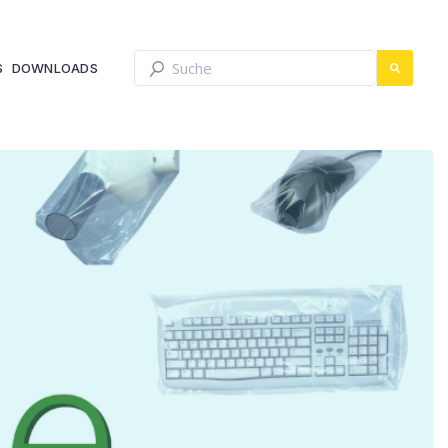
Dies ist ein Suchfeld mit einer automatis
S
DOWNLOADS
Es gibt keine Vorschläge, da das Such