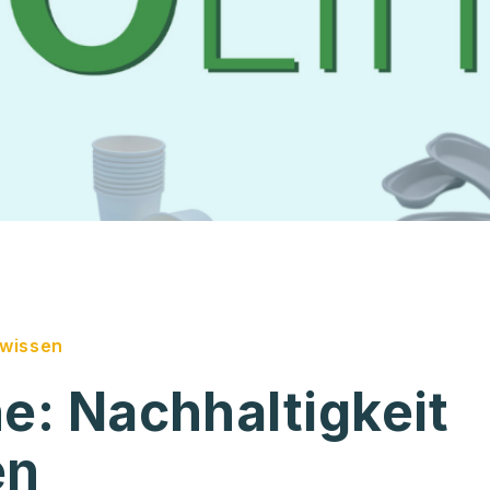
twissen
he: Nachhaltigkeit
en