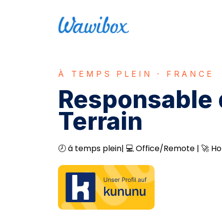
À TEMPS PLEIN · FRANCE
Responsable d
Terrain
🕗 á temps plein| 💻 Office/Remote | 🚀 Hor