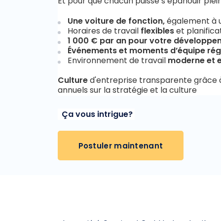
Et pour que chacun puisse s’épanouir ple
Une voiture de fonction,
également à u
Horaires de travail
flexibles
et planifica
1 000 € par an pour votre développe
Événements et moments d’équipe régu
Environnement de travail
moderne et 
Culture
d'entreprise transparente grâce à d
annuels sur la stratégie et la culture
Ça vous intrigue?
Postuler maintenant