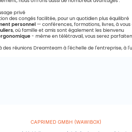
inement, nous offrons aussi de nombreux avantages :
sage privé
tion des congés facilitée, pour un quotidien plus équilibré
ment personnel
— conférences, formations, livres, à vous d
liers
, où famille et amis sont également les bienvenu
ergonomique
- même en télétravail, vous serez parfait
es réunions Dreamteam à l'échelle de l'entreprise, à l'uti
CAPRIMED GMBH (WAWIBOX)