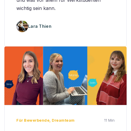
und was vor allem für Werkstudenten
wichtig sein kann.
Lara Thien
Für Bewerbende
,
Dreamteam
11 Min