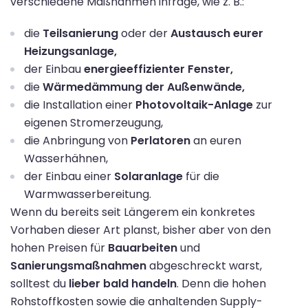
verschiedene Maßnahmen infrage, wie z. B.:
die
Teilsanierung
oder der
Austausch eurer
Heizungsanlage,
der Einbau
energieeffizienter Fenster,
die
Wärmedämmung der Außenwände,
die Installation einer
Photovoltaik-Anlage
zur
eigenen Stromerzeugung,
die Anbringung von
Perlatoren
an euren
Wasserhähnen,
der Einbau einer
Solaranlage
für die
Warmwasserbereitung.
Wenn du bereits seit Längerem ein konkretes
Vorhaben dieser Art planst, bisher aber von den
hohen Preisen für
Bauarbeiten
und
Sanierungsmaßnahmen
abgeschreckt warst,
solltest du
lieber bald handeln
. Denn die hohen
Rohstoffkosten sowie die anhaltenden Supply-