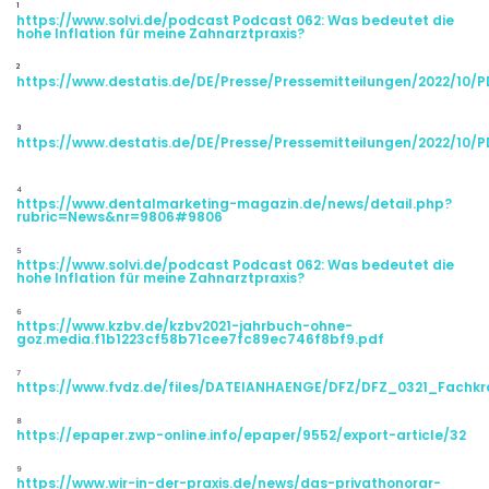
¹
https://www.solvi.de/podcast Podcast 062: Was bedeutet die
hohe Inflation für meine Zahnarztpraxis?
²
https://www.destatis.de/DE/Presse/Pressemitteilungen/2022/10/
³
https://www.destatis.de/DE/Presse/Pressemitteilungen/2022/10/
⁴
https://www.dentalmarketing-magazin.de/news/detail.php?
rubric=News&nr=9806#9806
⁵
https://www.solvi.de/podcast Podcast 062: Was bedeutet die
hohe Inflation für meine Zahnarztpraxis?
⁶
https://www.kzbv.de/kzbv2021-jahrbuch-ohne-
goz.media.f1b1223cf58b71cee7fc89ec746f8bf9.pdf
⁷
https://www.fvdz.de/files/DATEIANHAENGE/DFZ/DFZ_0321_Fachkr
⁸
https://epaper.zwp-online.info/epaper/9552/export-article/32
⁹
https://www.wir-in-der-praxis.de/news/das-privathonorar-