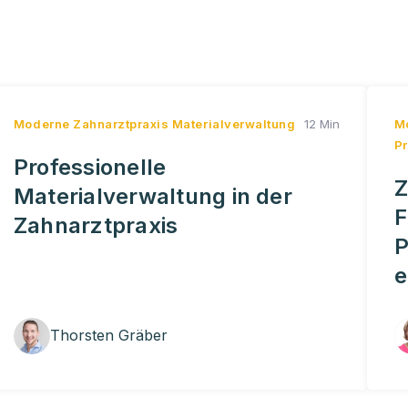
Moderne Zahnarztpraxis
Materialverwaltung
12 Min
M
P
Professionelle
Z
Materialverwaltung in der
F
Zahnarztpraxis
P
e
Thorsten Gräber