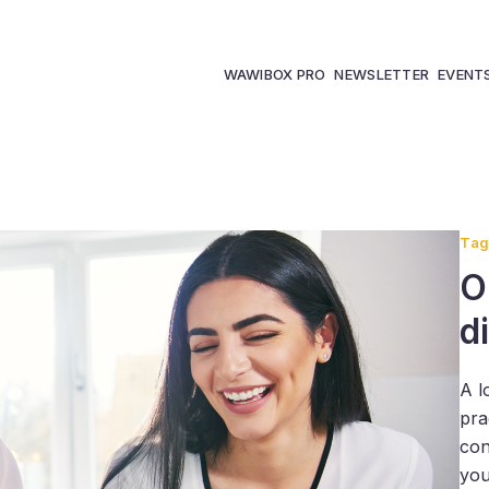
WAWIBOX PRO
NEWSLETTER
EVENT
Tag
O
d
A l
pra
con
you