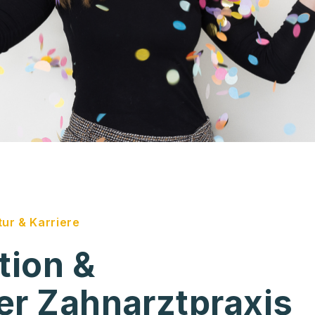
tur & Karriere
tion &
der Zahnarztpraxis