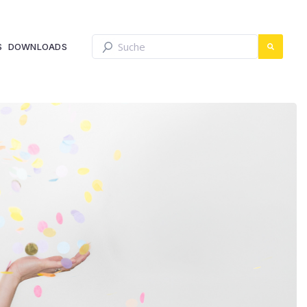
Dies ist ein Suchfeld mit einer automatis
S
DOWNLOADS
Es gibt keine Vorschläge, da das Such