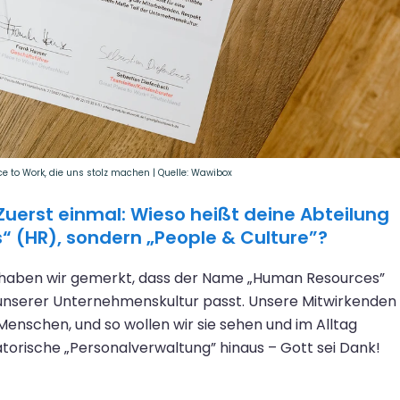
to Work, die uns stolz machen | Quelle: Wawibox
 Zuerst einmal: Wieso heißt deine Abteilung
 (HR), sondern „People & Culture”?
haben wir gemerkt, dass der Name „Human Resources”
 unserer Unternehmenskultur passt. Unsere Mitwirkenden
enschen, und so wollen wir sie sehen und im Alltag
atorische „Personalverwaltung” hinaus – Gott sei Dank!