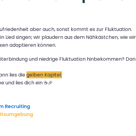
 Zufriedenheit aber auch, sonst kommt es zur Fluktuation.
Lied singen; wir plaudern aus dem Nähkästchen, wie wir
xen adaptieren können.
iterbindung und niedrige Fluktuation hinbekommen? Dan
nn lies die
gelben Kapitel.
e und lies dich ein ☕🎉
im Recruiting
beitsumgebung